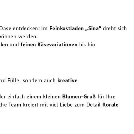
e Oase entdecken: Im
Feinkostladen „Sina“
dreht sich
rwöhnen werden.
ölen
und
feinen Käsevariationen
bis hin
und Fülle, sondern auch
kreative
er einfach einem kleinen
Blumen-Gruß
für Ihre
che Team kreiert mit viel Liebe zum Detail
florale