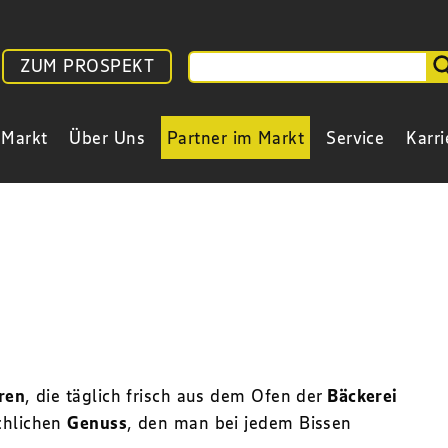
ZUM PROSPEKT
 Markt
Über Uns
Partner im Markt
Service
Karri
ren
, die täglich frisch aus dem Ofen der
Bäckerei
chlichen
Genuss
, den man bei jedem Bissen