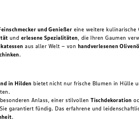
Feinschmecker und Genießer
eine weitere kulinarisch
tät
und
erlesene Spezialitäten
, die Ihren Gaumen ve
ikatessen
aus aller Welt – von
handverlesenen Oliven
chinken
.
nd in Hilden
bietet nicht nur frische Blumen in Hülle 
iten.
besonderen Anlass, einer stilvollen
Tischdekoration
od
ie garantiert fündig. Das erfahrene und leidenschaftli
nheit
.